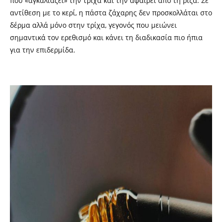
που «αγκαλιάζει» την τρίχα και την αφαιρεί από τη ρίζα. Σε
αντίθεση με το κερί, η πάστα ζάχαρης δεν προσκολλάται στο
δέρμα αλλά μόνο στην τρίχα, γεγονός που μειώνει
σημαντικά τον ερεθισμό και κάνει τη διαδικασία πιο ήπια
για την επιδερμίδα.