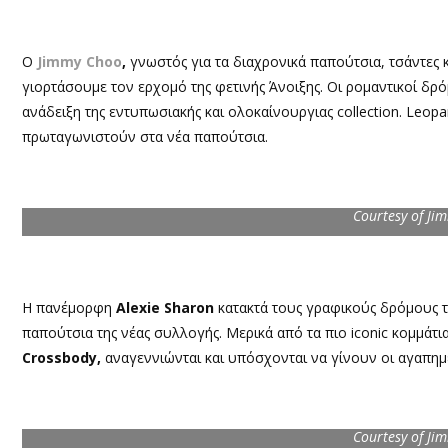
Ο
Jimmy Choo
,
γνωστός για τα διαχρονικά παπούτσια, τσάντες κ
γιορτάσουμε τον ερχομό της φετινής Άνοιξης. Οι ρομαντικοί δρ
ανάδειξη της εντυπωσιακής και ολοκαίνουργιας collection. Leopar,
πρωταγωνιστούν στα νέα παπούτσια.
Courtesy of Ji
Η πανέμορφη
Alexie Sharon
κατακτά τους γραφικούς δρόμους 
παπούτσια της νέας συλλογής. Μερικά από τα πιο iconic κομμάτι
Crossbody,
αναγεννιώνται και υπόσχονται να γίνουν οι αγαπημέ
Courtesy of Ji