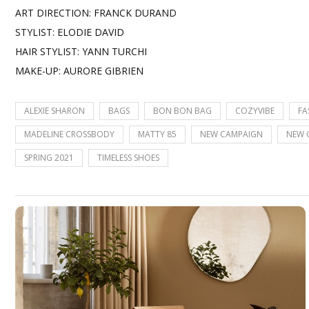
ART DIRECTION: FRANCK DURAND
STYLIST: ELODIE DAVID
HAIR STYLIST: YANN TURCHI
MAKE-UP: AURORE GIBRIEN
ALEXIE SHARON
BAGS
BON BON BAG
COZYVIBE
FA
MADELINE CROSSBODY
MATTY 85
NEW CAMPAIGN
NEW 
SPRING 2021
TIMELESS SHOES