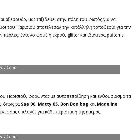
αι αξεσουάρ, μας ταξιδεύει στην πόλη του φωτός για να
όμοι του Παρισιού αποτέλεσαν την κατάλληλη τοποθεσία για την
 πέρλες, έντονο φουξ ή εκρού, glitter και ιδιαίτερα patterns,
mmy Choo
του Παρισιού, φορώντας με αυτοπεποίθηση και ενθουσιασμό τα
α, όπως τα
Sae 90, Matty 85, Bon Bon bag
και
Madeline
νες σας επιλογές για κάθε περίσταση της ημέρας.
mmy Choo