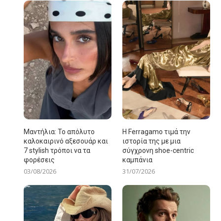
Μαντήλια: Το απόλυτο
Η Ferragamo τιμά την
καλοκαιρινό αξεσουάρ και
ιστορία της με μια
7 stylish τρόποι να τα
σύγχρονη shoe-centric
φορέσεις
καμπάνια
03/08/2026
31/07/2026