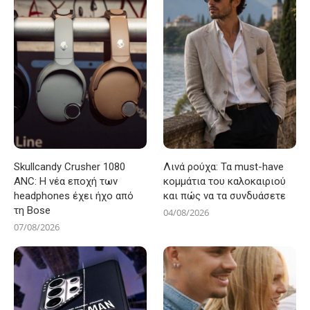
Skullcandy Crusher 1080
Λινά ρούχα: Τα must-have
ANC: Η νέα εποχή των
κομμάτια του καλοκαιριού
headphones έχει ήχο από
και πώς να τα συνδυάσετε
τη Bose
04/08/2026
07/08/2026