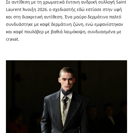
Σε αντίθεση με τη χρωματικά έντονη ανδρική συλλογή Saint
Laurent Άνοιξη 2026, ο σχεδιαστής εδώ εστίασε στην υφή
και στη διακριτική αντίθεση. Ένα μαύρο δερμάτινο παλτό
συνδυάστηκε με καφέ δερμάτινη ζώνη, ενώ εμφανίστηκαν
και καφέ πουλόβερ με βαθιά λαιμόκοψη, συνδυασμένα με
cravat.