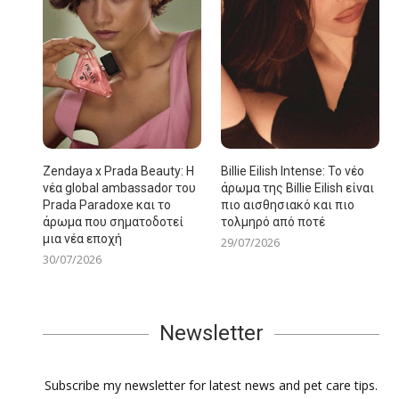
Zendaya x Prada Beauty: Η
Billie Eilish Intense: Το νέο
νέα global ambassador του
άρωμα της Billie Eilish είναι
Prada Paradoxe και το
πιο αισθησιακό και πιο
άρωμα που σηματοδοτεί
τολμηρό από ποτέ
μια νέα εποχή
29/07/2026
30/07/2026
Newsletter
Subscribe my newsletter for latest news and pet care tips.