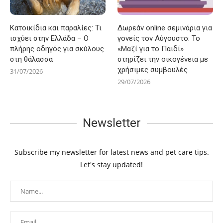
Κατοικίδια και παραλίες: Τι
Δωρεάν online σεμινάρια για
ισχύει στην Ελλάδα – Ο
γονείς τον Αύγουστο: Το
πλήρης οδηγός για σκύλους
«Μαζί για το Παιδί»
στη θάλασσα
στηρίζει την οικογένεια με
χρήσιμες συμβουλές
31/07/2026
29/07/2026
Newsletter
Subscribe my newsletter for latest news and pet care tips.
Let's stay updated!