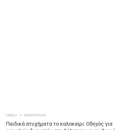
FAMILY
PARENTHOOD
Παιδικά ατυχήματα το καλοκαίρι: Οδηγός για