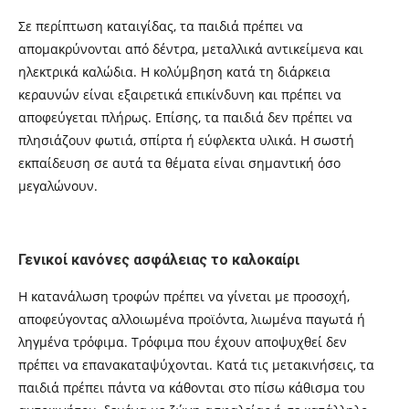
Σε περίπτωση καταιγίδας, τα παιδιά πρέπει να
απομακρύνονται από δέντρα, μεταλλικά αντικείμενα και
ηλεκτρικά καλώδια. Η κολύμβηση κατά τη διάρκεια
κεραυνών είναι εξαιρετικά επικίνδυνη και πρέπει να
αποφεύγεται πλήρως. Επίσης, τα παιδιά δεν πρέπει να
πλησιάζουν φωτιά, σπίρτα ή εύφλεκτα υλικά. Η σωστή
εκπαίδευση σε αυτά τα θέματα είναι σημαντική όσο
μεγαλώνουν.
Γενικοί κανόνες ασφάλειας το καλοκαίρι
Η κατανάλωση τροφών πρέπει να γίνεται με προσοχή,
αποφεύγοντας αλλοιωμένα προϊόντα, λιωμένα παγωτά ή
ληγμένα τρόφιμα. Τρόφιμα που έχουν αποψυχθεί δεν
πρέπει να επανακαταψύχονται. Κατά τις μετακινήσεις, τα
παιδιά πρέπει πάντα να κάθονται στο πίσω κάθισμα του