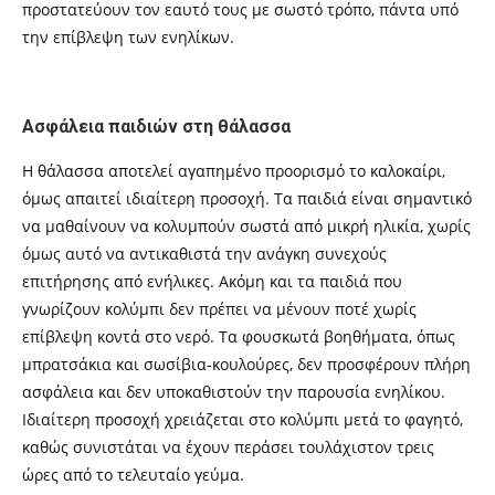
προστατεύουν τον εαυτό τους με σωστό τρόπο, πάντα υπό
την επίβλεψη των ενηλίκων.
Ασφάλεια παιδιών στη θάλασσα
Η θάλασσα αποτελεί αγαπημένο προορισμό το καλοκαίρι,
όμως απαιτεί ιδιαίτερη προσοχή. Τα παιδιά είναι σημαντικό
να μαθαίνουν να κολυμπούν σωστά από μικρή ηλικία, χωρίς
όμως αυτό να αντικαθιστά την ανάγκη συνεχούς
επιτήρησης από ενήλικες. Ακόμη και τα παιδιά που
γνωρίζουν κολύμπι δεν πρέπει να μένουν ποτέ χωρίς
επίβλεψη κοντά στο νερό. Τα φουσκωτά βοηθήματα, όπως
μπρατσάκια και σωσίβια-κουλούρες, δεν προσφέρουν πλήρη
ασφάλεια και δεν υποκαθιστούν την παρουσία ενηλίκου.
Ιδιαίτερη προσοχή χρειάζεται στο κολύμπι μετά το φαγητό,
καθώς συνιστάται να έχουν περάσει τουλάχιστον τρεις
ώρες από το τελευταίο γεύμα.