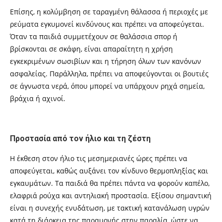
Επίσης, η κολύμβηση σε ταραγμένη θάλασσα ή περιοχές με
ρεύματα εγκυμονεί κινδύνους και πρέπει να αποφεύγεται.
Όταν τα παιδιά συμμετέχουν σε θαλάσσια σπορ ή
βρίσκονται σε σκάφη, είναι απαραίτητη η χρήση
εγκεκριμένων σωσιβίων και η τήρηση όλων των κανόνων
ασφαλείας. Παράλληλα, πρέπει να αποφεύγονται οι βουτιές
σε άγνωστα νερά, όπου μπορεί να υπάρχουν ρηχά σημεία,
βράχια ή αχινοί.
Προστασία από τον ήλιο και τη ζέστη
Η έκθεση στον ήλιο τις μεσημεριανές ώρες πρέπει να
αποφεύγεται, καθώς αυξάνει τον κίνδυνο θερμοπληξίας και
εγκαυμάτων. Τα παιδιά θα πρέπει πάντα να φορούν καπέλο,
ελαφριά ρούχα και αντηλιακή προστασία. Εξίσου σημαντική
είναι η συνεχής ενυδάτωση, με τακτική κατανάλωση υγρών
κατά τη διάρκεια της παραμονής στην παραλία, ώστε να