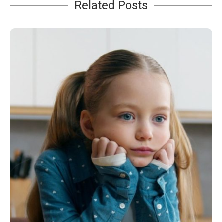
Related Posts