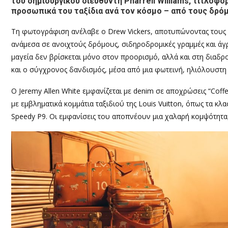
του δημιουργικού διευθυντή Pharrell Williams, τιτλοφορ
προσωπικά του ταξίδια ανά τον κόσμο – από τους δρόμ
Τη φωτογράφιση ανέλαβε ο Drew Vickers, αποτυπώνοντας τους 
ανάμεσα σε ανοιχτούς δρόμους, σιδηροδρομικές γραμμές και άγρι
μαγεία δεν βρίσκεται μόνο στον προορισμό, αλλά και στη διαδρο
και ο σύγχρονος δανδισμός, μέσα από μια φωτεινή, ηλιόλουστη
Ο Jeremy Allen White εμφανίζεται με denim σε αποχρώσεις “Co
με εμβληματικά κομμάτια ταξιδιού της Louis Vuitton, όπως τα κλασ
Speedy P9. Οι εμφανίσεις του αποπνέουν μια χαλαρή κομψότητα,