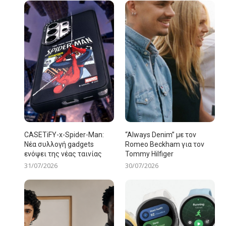
CASETiFY-x-Spider-Man:
“Always Denim” με τον
Νέα συλλογή gadgets
Romeo Beckham για τον
ενόψει της νέας ταινίας
Tommy Hilfiger
31/07/2026
30/07/2026