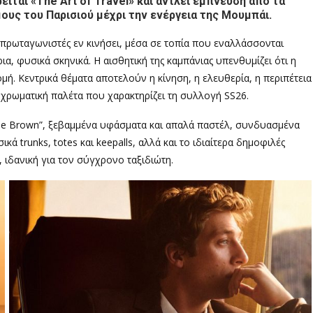
είται «The Art of Travel» και αντλεί έμπνευση από τα
ους του Παρισιού μέχρι την ενέργεια της Μουμπάι.
πρωταγωνιστές εν κινήσει, μέσα σε τοπία που εναλλάσσονται
α, φυσικά σκηνικά. Η αισθητική της καμπάνιας υπενθυμίζει ότι η
μή. Κεντρικά θέματα αποτελούν η κίνηση, η ελευθερία, η περιπέτεια
 χρωματική παλέτα που χαρακτηρίζει τη συλλογή SS26.
ffee Brown”, ξεβαμμένα υφάσματα και απαλά παστέλ, συνδυασμένα
ικά trunks, totes και keepalls, αλλά και το ιδιαίτερα δημοφιλές
 ιδανική για τον σύγχρονο ταξιδιώτη.