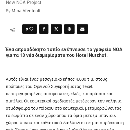
New NOA Project
By
Mina Afentouli
0
Ένα απροσδόκητο τοπίο ενέπνευσε το γραφείο NOA
για τα 13 νέα διαμερίσματα του Hotel Nutzhof.
Αυτός είναι ένας μεσογειακό κήπος 4.000 τ.μ. στους
πρόποδες του Ορεινού Συγκροτήματος Texel,
περιτριγυρισμένος από φοίνικες, ελιές, κυπαρίσσια και
αμπέλια. Οι εσωτερικοί σχεδιαστές μετέφεραν την γαλήνια
ατμόσφαιρα του πάρκου στο εσωτερικό, μεταμορφώνοντας
το δωμάτιο σε έναν χώρο όπου τα όρια μεταξύ μπάνιου,
χώρου ύπνου και καθιστικού διαλύονται σε μια απρόσκοπτη
ροή. Ένας χώρος αφιερωμένος εξ ολοκλήρου σε μια νέα