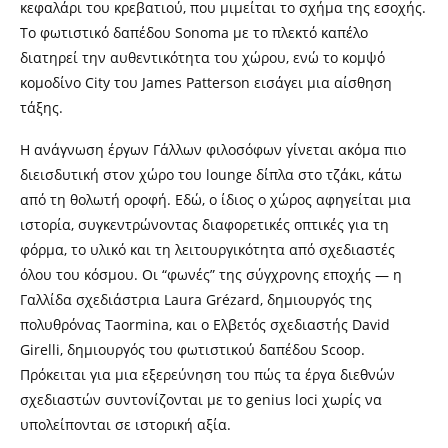
κεφαλάρι του κρεβατιού, που μιμείται το σχήμα της εσοχής.
Το φωτιστικό δαπέδου Sonoma με το πλεκτό καπέλο
διατηρεί την αυθεντικότητα του χώρου, ενώ το κομψό
κομοδίνο City του James Patterson εισάγει μια αίσθηση
τάξης.
Η ανάγνωση έργων Γάλλων φιλοσόφων γίνεται ακόμα πιο
διεισδυτική στον χώρο του lounge δίπλα στο τζάκι, κάτω
από τη θολωτή οροφή. Εδώ, ο ίδιος ο χώρος αφηγείται μια
ιστορία, συγκεντρώνοντας διαφορετικές οπτικές για τη
φόρμα, το υλικό και τη λειτουργικότητα από σχεδιαστές
όλου του κόσμου. Οι “φωνές” της σύγχρονης εποχής — η
Γαλλίδα σχεδιάστρια Laura Grézard, δημιουργός της
πολυθρόνας Taormina, και ο Ελβετός σχεδιαστής David
Girelli, δημιουργός του φωτιστικού δαπέδου Scoop.
Πρόκειται για μια εξερεύνηση του πώς τα έργα διεθνών
σχεδιαστών συντονίζονται με το genius loci χωρίς να
υπολείπονται σε ιστορική αξία.