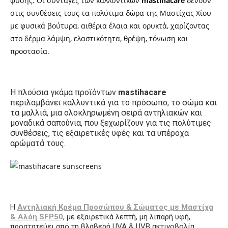
φύσης. Οι συνταγές των καλλυντικών
mastihacare
δένουν
στις συνθέσεις τους τα πολύτιμα δώρα της Μαστίχας Χίου
με φυσικά βούτυρα, αιθέρια έλαια και ορυκτά, χαρίζοντας
στο δέρμα λάμψη, ελαστικότητα, θρέψη, τόνωση και
προστασία.
Η πλούσια γκάμα προϊόντων
mastihacare
περιλαμβάνει καλλυντικά για το πρόσωπο, το σώμα και
τα μαλλιά, μια ολοκληρωμένη σειρά αντηλιακών και
μοναδικά σαπούνια, που ξεχωρίζουν για τις πολύτιμες
συνθέσεις, τις εξαιρετικές υφές και τα υπέροχα
αρώματά τους.
Η
Αντηλιακή Κρέμα Προσώπου & Σώματος με Μαστίχα
& Αλόη SFP50
, με εξαιρετικά λεπτή, μη λιπαρή υφή,
προστατεύει από τη βλαβερή UVA & UVB ακτινοβολία.