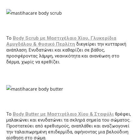
Το
Body Scrub με Μαστιχέλαιο Χίου, Γλυκερίδια
Αμυγδάλου & Φυσικό Περλίτη
διεγείρει την κυτταρική
ανάπλαση. Ενυδατώνει και καθαρίζει σε βάθος,
προσφέροντας λάμψη, νεανικότητα και ανανέωση στο
δέρμα, χωρίς να ερεθίζει.
Το
Body Butter με Μαστιχέλαιο Χίου & Σταφύλι
θ
ρέφει,
μαλακώνει και ενυδατώνει τα σκληρά σημεία του σώματος.
Προστατεύει από ερεθισμούς, αναπλάθει και αναζωογονεί
την ταλαιπωρημένη επιδερμίδα, αφήνοντας μια βελούδινη
αίσθηση στο σώμα.