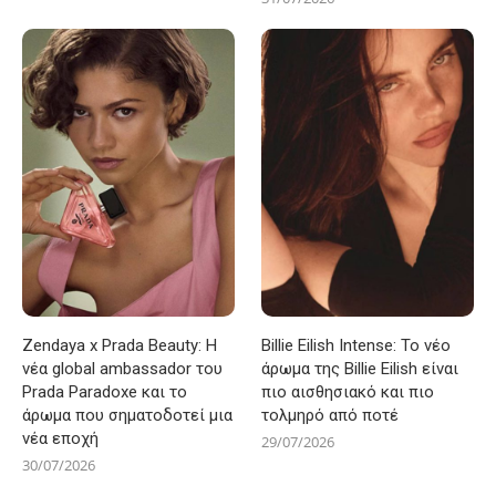
Zendaya x Prada Beauty: Η
Billie Eilish Intense: Το νέο
νέα global ambassador του
άρωμα της Billie Eilish είναι
Prada Paradoxe και το
πιο αισθησιακό και πιο
άρωμα που σηματοδοτεί μια
τολμηρό από ποτέ
νέα εποχή
29/07/2026
30/07/2026