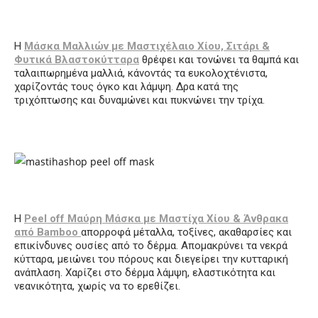
Η
Μάσκα Μαλλιών με Μαστιχέλαιο Χίου, Σιτάρι &
Φυτικά Βλαστοκύτταρα
θρέφει και τονώνει τα θαμπά και
ταλαιπωρημένα μαλλιά, κάνοντάς τα ευκολοχτένιστα,
χαρίζοντάς τους όγκο και λάμψη. Δρα κατά της
τριχόπτωσης και δυναμώνει και πυκνώνει την τρίχα.
Η
Peel
off
M
αύρη Μάσκα με
M
αστίχα Χίου & Άνθρακα
από
Bamboo
α
πορροφά μέταλλα, τοξίνες, ακαθαρσίες και
επικίνδυνες ουσίες από το δέρμα. Απομακρύνει τα νεκρά
κύτταρα, μειώνει του πόρους και διεγείρει την κυτταρική
ανάπλαση. Χαρίζει στο δέρμα λάμψη, ελαστικότητα
και
νεανικότητα, χωρίς να
το
ερεθίζει.