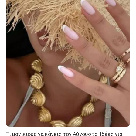
Τι μανικιούρ να κάνεις τον Αύγουστο; Ιδέες για