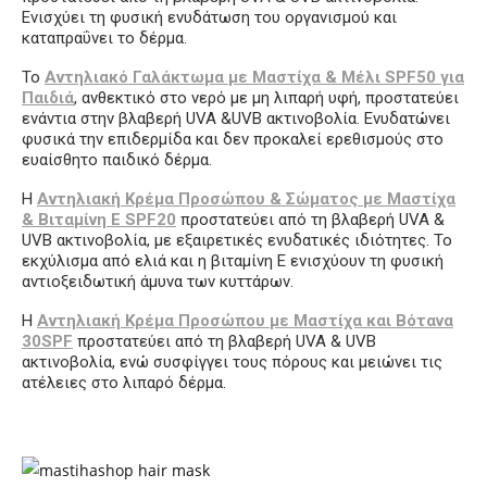
Ενισχύει τη φυσική ενυδάτωση του οργανισμού και
καταπραΰνει το δέρμα.
Το
Αντηλιακό Γαλάκτωμα με Μαστίχα & Μέλι SPF50 για
Παιδιά
, ανθεκτικό στο νερό με μη λιπαρή υφή, προστατεύει
ενάντια στην βλαβερή UVA &UVB ακτινοβολία. Ενυδατώνει
φυσικά την επιδερμίδα και δεν προκαλεί ερεθισμούς στο
ευαίσθητο παιδικό δέρμα.
Η
Αντηλιακή Κρέμα Προσώπου & Σώματος με Μαστίχα
& Βιταμίνη Ε SPF20
προστατεύει από τη βλαβερή UVA &
UVB ακτινοβολία, με εξαιρετικές ενυδατικές ιδιότητες. Το
εκχύλισμα από ελιά και η βιταμίνη Ε ενισχύουν τη φυσική
αντιοξειδωτική άμυνα των κυττάρων.
Η
Αντηλιακή Κρέμα Προσώπου με Μαστίχα και Βότανα
30SPF
προστατεύει από τη βλαβερή UVA & UVB
ακτινοβολία, ενώ συσφίγγει τους πόρους και μειώνει τις
ατέλειες στο λιπαρό δέρμα.