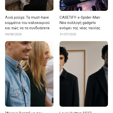
Λινά ρούχα: Τα must-have
CASETiFY-x-Spider-Man:
κομμάτια του καλοκαιριού
Νέα συλλογή gadgets
και πώς να τα συνδυάσετε
ενόψει της νέας ταινίας
04/08/2026
31/07/2026