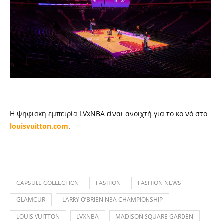
Η ψηφιακή εμπειρία LVxNBA είναι ανοιχτή για το κοινό στο
louisvuitton.com
.
CAPSULE COLLECTION
FASHION
FASHION NEWS
GLAMOUR
LARRY O’BRIEN NBA CHAMPIONSHIP
LOUIS VUITTON
LVXNBA
MADISON SQUARE GARDEN