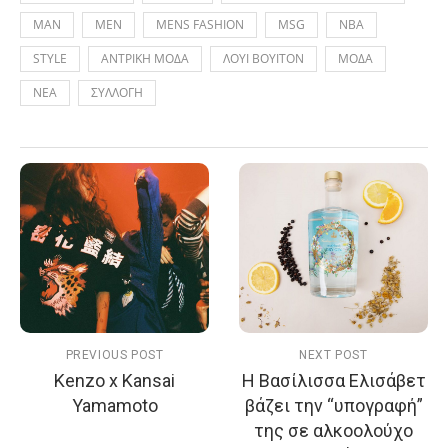
MAN
MEN
MENS FASHION
MSG
NBA
STYLE
ΑΝΤΡΙΚΗ ΜΟΔΑ
ΛΟΥΙ ΒΟΥΙΤΟΝ
ΜΟΔΑ
ΝΕΑ
ΣΥΛΛΟΓΗ
PREVIOUS POST
NEXT POST
Kenzo x Kansai
H Βασίλισσα Ελισάβετ
Yamamoto
βάζει την “υπογραφή”
της σε αλκοολούχο