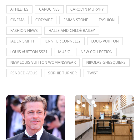
ATHLETES
CAPUCINES
CAROLYN MURPHY
CINEMA
COZYVIBE
EMMA STONE
FASHION
FASHION NEWS
HALLE AND CHLOÉ BAILEY
JADEN SMITH
JENNIFER CONNELLY
LOUIS VUITTON
LOUIS VUITTON SS21
MUSIC
NEW COLLECTION
NEW LOUIS VUITTON WOMANSWEAR
NIKOLAS GHESQUIERE
RENDEZ –VOUS
SOPHIE TURNER
TWIST