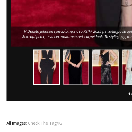
Η Dakota Johnson εμφανίστηκε στο RSIFF 2025 με τολμηρό strapl
λεπτομέρειες - ένα εντυπωσιακό red-carpet look. Το styling της
1
All images:
Check The Tag/IG