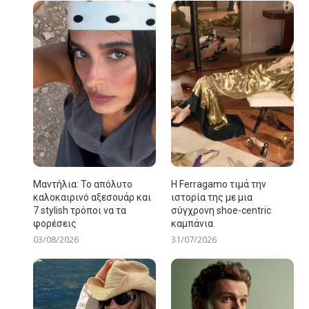
Μαντήλια: Το απόλυτο
Η Ferragamo τιμά την
καλοκαιρινό αξεσουάρ και
ιστορία της με μια
7 stylish τρόποι να τα
σύγχρονη shoe-centric
φορέσεις
καμπάνια
03/08/2026
31/07/2026