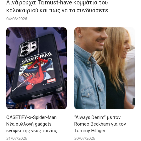
Λινά ρούχα: Τα must-have κομμάτια του
καλοκαιριού και πώς να τα συνδυάσετε
04/08/2026
CASETiFY-x-Spider-Man:
“Always Denim” με τον
Νέα συλλογή gadgets
Romeo Beckham για τον
ενόψει της νέας ταινίας
Tommy Hilfiger
31/07/2026
30/07/2026