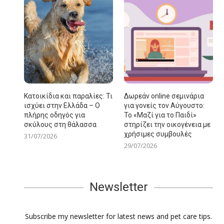
Κατοικίδια και παραλίες: Τι
Δωρεάν online σεμινάρια
ισχύει στην Ελλάδα – Ο
για γονείς τον Αύγουστο:
πλήρης οδηγός για
Το «Μαζί για το Παιδί»
σκύλους στη θάλασσα
στηρίζει την οικογένεια με
χρήσιμες συμβουλές
31/07/2026
29/07/2026
Newsletter
Subscribe my newsletter for latest news and pet care tips.