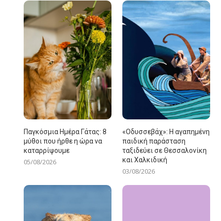
Παγκόσμια Ημέρα Γάτας: 8
«Οδυσσεβάχ»: Η αγαπημένη
μύθοι που ήρθε η ώρα να
παιδική παράσταση
καταρρίψουμε
ταξιδεύει σε Θεσσαλονίκη
και Χαλκιδική
05/08/2026
03/08/2026