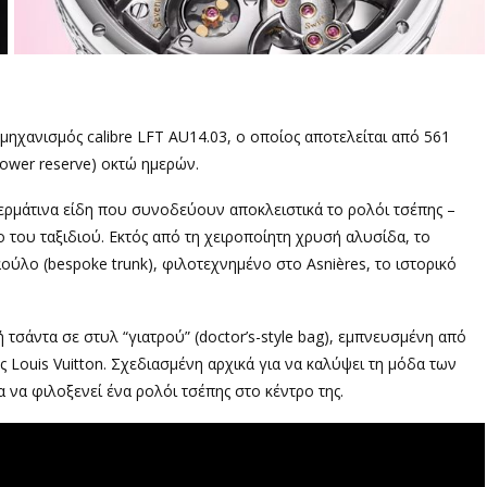
μηχανισμός calibre LFT AU14.03, ο οποίος αποτελείται από 561
ower reserve) οκτώ ημερών.
δερμάτινα είδη που συνοδεύουν αποκλειστικά το ρολόι τσέπης –
μο του ταξιδιού. Εκτός από τη χειροποίητη χρυσή αλυσίδα, το
ύλο (bespoke trunk), φιλοτεχνημένο στο Asnières, το ιστορικό
 τσάντα σε στυλ “γιατρού” (doctor’s-style bag), εμπνευσμένη από
ς Louis Vuitton. Σχεδιασμένη αρχικά για να καλύψει τη μόδα των
α να φιλοξενεί ένα ρολόι τσέπης στο κέντρο της.