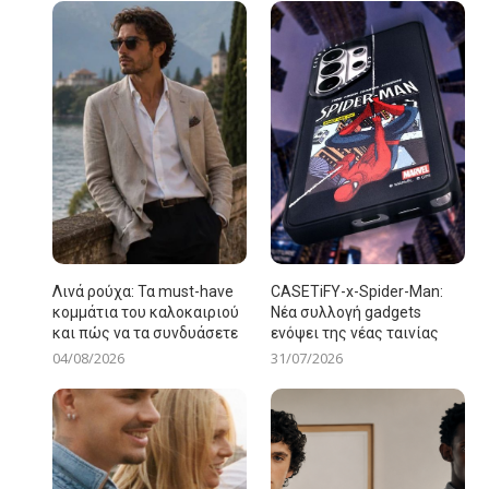
Λινά ρούχα: Τα must-have
CASETiFY-x-Spider-Man:
κομμάτια του καλοκαιριού
Νέα συλλογή gadgets
και πώς να τα συνδυάσετε
ενόψει της νέας ταινίας
04/08/2026
31/07/2026