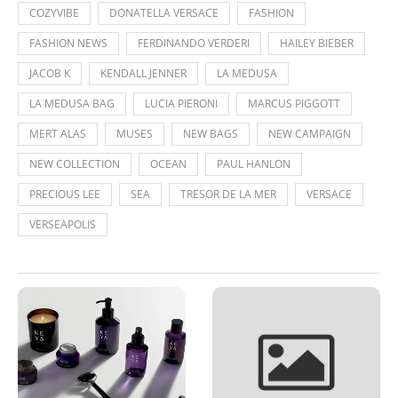
COZYVIBE
DONATELLA VERSACE
FASHION
FASHION NEWS
FERDINANDO VERDERI
HAILEY BIEBER
JACOB K
KENDALL JENNER
LA MEDUSA
LA MEDUSA BAG
LUCIA PIERONI
MARCUS PIGGOTT
MERT ALAS
MUSES
NEW BAGS
NEW CAMPAIGN
NEW COLLECTION
OCEAN
PAUL HANLON
PRECIOUS LEE
SEA
TRESOR DE LA MER
VERSACE
VERSEAPOLIS