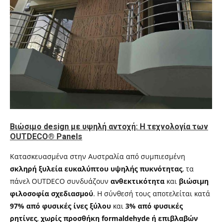
Βιώσιμο design με υψηλή αντοχή: Η τεχνολογία των
OUTDECO® Panels
Κατασκευασμένα στην Αυστραλία από συμπιεσμένη
σκληρή ξυλεία ευκαλύπτου υψηλής πυκνότητας
, τα
πάνελ OUTDECO συνδυάζουν
ανθεκτικότητα
και
βιώσιμη
φιλοσοφία σχεδιασμού
. Η σύνθεσή τους αποτελείται κατά
97% από φυσικές ίνες ξύλου
και
3% από φυσικές
ρητίνες
,
χωρίς προσθήκη formaldehyde ή επιβλαβών