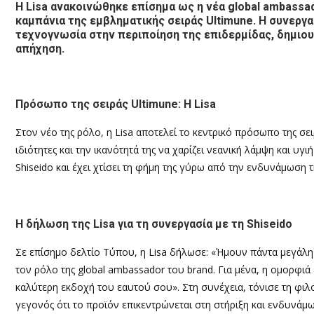
Η Lisa ανακοινώθηκε επίσημα ως η νέα global ambassad
καμπάνια της εμβληματικής σειράς Ultimune. Η συνεργα
τεχνογνωσία στην περιποίηση της επιδερμίδας, δημιου
απήχηση.
Πρόσωπο της σειράς Ultimune:
Η Lisa
Στον νέο της ρόλο, η Lisa αποτελεί το κεντρικό πρόσωπο της σειρ
ιδιότητες και την ικανότητά της να χαρίζει νεανική λάμψη και υγ
Shiseido και έχει χτίσει τη φήμη της γύρω από την ενδυνάμωση 
Η δήλωση της Lisa για τη συνεργασία με τη Shiseido
Σε επίσημο δελτίο Τύπου, η Lisa δήλωσε: «Ήμουν πάντα μεγάλη
τον ρόλο της global ambassador του brand. Για μένα, η ομορφιά έ
καλύτερη εκδοχή του εαυτού σου». Στη συνέχεια, τόνισε τη φιλ
γεγονός ότι το προϊόν επικεντρώνεται στη στήριξη και ενδυνάμωσ