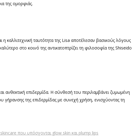
α της ομορφιάς.
ι η καλλιτεχνική ταυτότητα της Lisa αποτέλεσαν βασικούς λόγους
αλύτερο στο κοινό της αντικατοπτρίζει τη φιλοσοφία της Shiseido
 και ανθεκτική επιδερμίδα. Η σύνθεσή του περιλαμβάνει ζυμωμένη
υ γήρανσης της επιδερμίδας με συνεχή χρήση, ενισχύοντας τη
kincare που υπόσχονται glow skin και plump lips