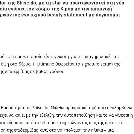
or της Shiseido, με τη star να πρωταγωνιστεί στη νέα
σία ενώνει τον κόσμο της K-pop με την ιαπωνική
ργώντας ένα ισχυρό beauty statement με παγκόσμια
άς Ultimune, η οποία είναι γνωστή για τις αντιγηραντικές της
ιή όψη στο δέρμα. Η Ultimune θεωρείται το signature serum της
της επιδερμίδας σε βάθος χρόνου.
 θαυμάστρια της Shiseido. Νιώθω πραγματικά τιμή που αναλαμβάνω
χει να κάνει με την εξέλιξη, την αυτοπεποίθηση και το να γίνεσαι η
οσοφία πίσω από το Ultimune, σημειώνοντας πως της αρέσει το
η της επιδερμίδας, αντί στο να «πολεμά» την ηλικία – μια