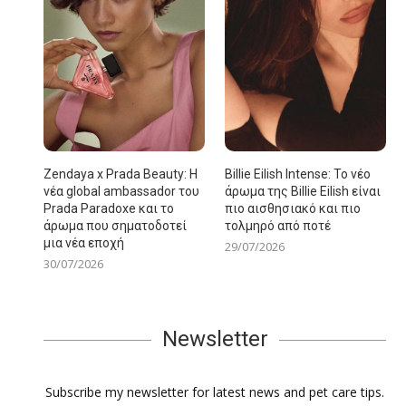
Zendaya x Prada Beauty: Η
Billie Eilish Intense: Το νέο
νέα global ambassador του
άρωμα της Billie Eilish είναι
Prada Paradoxe και το
πιο αισθησιακό και πιο
άρωμα που σηματοδοτεί
τολμηρό από ποτέ
μια νέα εποχή
29/07/2026
30/07/2026
Newsletter
Subscribe my newsletter for latest news and pet care tips.