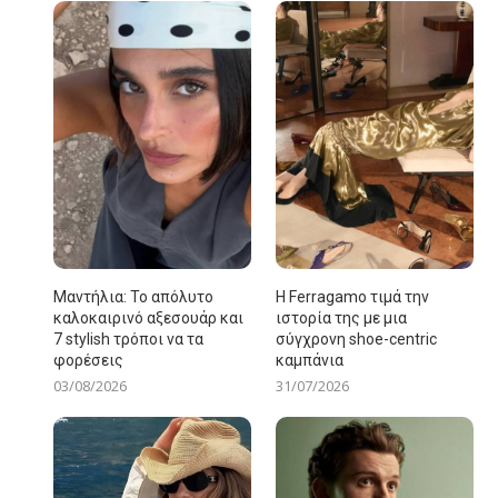
Μαντήλια: Το απόλυτο
Η Ferragamo τιμά την
καλοκαιρινό αξεσουάρ και
ιστορία της με μια
7 stylish τρόποι να τα
σύγχρονη shoe-centric
φορέσεις
καμπάνια
03/08/2026
31/07/2026