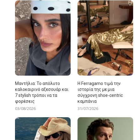
Μαντήλια: Το απόλυτο
Η Ferragamo τιμά την
καλοκαιρινό αξεσουάρ και
ιστορία της με μια
7 stylish τρόποι να τα
σύγχρονη shoe-centric
φορέσεις
καμπάνια
03/08/2026
31/07/2026