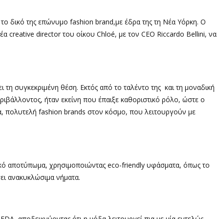
το δικό της επώνυμο fashion brand,με έδρα της τη Νέα Υόρκη. O
έα creative director του οίκου Chloé, με τον CEO Riccardo Bellini, να
 τη συγκεκριμένη θέση. Εκτός από το ταλέντο της και τη μοναδική
ριβάλλοντος, ήταν εκείνη που έπαιξε καθοριστικό ρόλο, ώστε ο
ρα, πολυτελή fashion brands στον κόσμο, που λειτουργούν με
ικό αποτύπωμα, χρησιμοποιώντας eco-friendly υφάσματα, όπως το
γει ανακυκλώσιμα νήματα.
DA, αποδεικνύοντας ότι η μόδα λειτουργεί πια με μία εντελώς