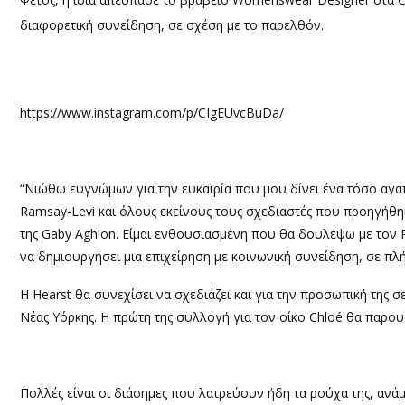
διαφορετική συνείδηση, σε σχέση με το παρελθόν.
https://www.instagram.com/p/CIgEUvcBuDa/
“Νιώθω ευγνώμων για την ευκαιρία που μου δίνει ένα τόσο αγαπ
Ramsay-Levi και όλους εκείνους τους σχεδιαστές που προηγήθηκ
της Gaby Aghion. Είμαι ενθουσιασμένη που θα δουλέψω με τον Ri
να δημιουργήσει μια επιχείρηση με κοινωνική συνείδηση, σε π
Η Hearst θα συνεχίσει να σχεδιάζει και για την προσωπική της σ
Νέας Υόρκης. Η πρώτη της συλλογή για τον οίκο Chloé θα παρου
Πολλές είναι οι διάσημες που λατρεύουν ήδη τα ρούχα της, ανάμ