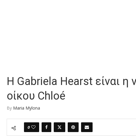
H Gabriela Hearst είναι η 
οίκου Chloé
By
Maria Mylona
0