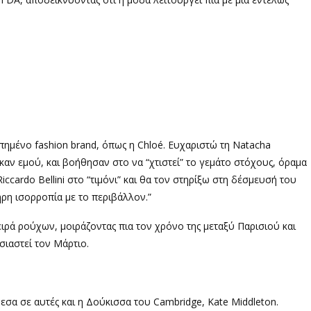
ημένο fashion brand, όπως η Chloé. Ευχαριστώ τη Natacha
αν εμού, και βοήθησαν στο να “χτιστεί” το γεμάτο στόχους, όραμα
ccardo Bellini στο “τιμόνι” και θα τον στηρίξω στη δέσμευσή του
λήρη ισορροπία με το περιβάλλον.”
ειρά ρούχων, μοιράζοντας πια τον χρόνο της μεταξύ Παρισιού και
σιαστεί τον Μάρτιο.
εσα σε αυτές και η Δούκισσα του Cambridge, Kate Middleton.