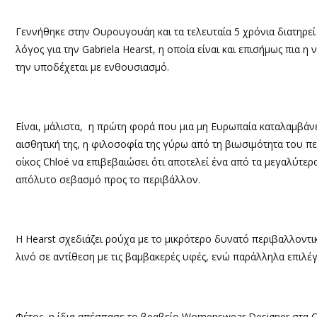
Γεννήθηκε στην Ουρουγουάη και τα τελευταία 5 χρόνια διατηρεί 
λόγος για την Gabriela Hearst, η οποία είναι και επισήμως πια η ν
την υποδέχεται με ενθουσιασμό.
Είναι, μάλιστα, η πρώτη φορά που μια μη Ευρωπαία καταλαμβάνει
αισθητική της, η φιλοσοφία της γύρω από τη βιωσιμότητα του πε
οίκος Chloé να επιβεβαιώσει ότι αποτελεί ένα από τα μεγαλύτε
απόλυτο σεβασμό προς το περιβάλλον.
Η Hearst σχεδιάζει ρούχα με το μικρότερο δυνατό περιβαλλοντ
λινό σε αντίθεση με τις βαμβακερές υφές, ενώ παράλληλα επιλέ
Φέτος, η ίδια απέσπασε το βραβείο Womenswear Designer στα CF