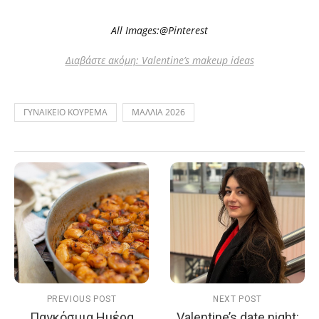
All Images:@Pinterest
Διαβάστε ακόμη: Valentine’s makeup ideas
ΓΥΝΑΙΚΕΙΟ ΚΟΥΡΕΜΑ
ΜΑΛΛΙΑ 2026
PREVIOUS POST
NEXT POST
Παγκόσμια Ημέρα
Valentine’s date night: