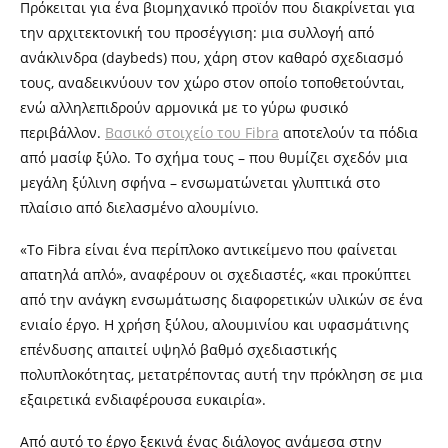
Πρόκειται για ένα βιομηχανικό προϊόν που διακρίνεται για
την αρχιτεκτονική του προσέγγιση: μια συλλογή από
ανάκλινδρα (daybeds) που, χάρη στον καθαρό σχεδιασμό
τους, αναδεικνύουν τον χώρο στον οποίο τοποθετούνται,
ενώ αλληλεπιδρούν αρμονικά με το γύρω φυσικό
περιβάλλον.
Βασικό στοιχείο του Fibra
αποτελούν τα πόδια
από μασίφ ξύλο. Το σχήμα τους – που θυμίζει σχεδόν μια
μεγάλη ξύλινη σφήνα – ενσωματώνεται γλυπτικά στο
πλαίσιο από διελασμένο αλουμίνιο.
«Το Fibra είναι ένα περίπλοκο αντικείμενο που φαίνεται
απατηλά απλό», αναφέρουν οι σχεδιαστές, «και προκύπτει
από την ανάγκη ενσωμάτωσης διαφορετικών υλικών σε ένα
ενιαίο έργο. Η χρήση ξύλου, αλουμινίου και υφασμάτινης
επένδυσης απαιτεί υψηλό βαθμό σχεδιαστικής
πολυπλοκότητας, μετατρέποντας αυτή την πρόκληση σε μια
εξαιρετικά ενδιαφέρουσα ευκαιρία».
Από αυτό το έργο ξεκινά ένας διάλογος ανάμεσα στην