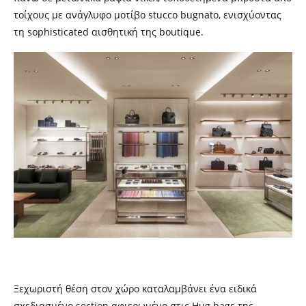
τοίχους με ανάγλυφο μοτίβο stucco bugnato, ενισχύοντας
τη sophisticated αισθητική της boutique.
Ξεχωριστή θέση στον χώρο καταλαμβάνει ένα ειδικά
σχεδιασμένο section αφιερωμένο στις Hug bags της