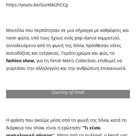
https://youtu.be/GuH6kI2hCCg
Μοντέλα που περπάτησαν σε μια σήραγγα με καθρέφτες και
neon φώτα, υπό τους ήχους ενός pop-dance κομματιού,
συνοδευόμενο από τη φωνή της Silvia, πρόσθεσαν νότες
αισιοδοξίας και ενέργειας. Γεμάτο χρώμα και φώς, το
fashion show,
για τη Fendi Men’s Collection, επιθυμεί να
γιορτάσει την αλληλεγγύη και την ανθρώπινη επικοινωνία.
Courtesy of Fendi
Η φράση που ακούμε μέσα από τη φωνή της Silvia, κατά τη
διάρκεια του show, είναι η ερώτηση:
“Τι είναι
φυσιολογικό σήμερα;
”. Μέσα από τη συλλογή, ο Fendi μας