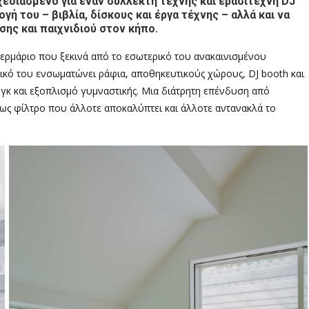
εδιασμένο για έναν συλλέκτη τέχνης και ερασιτέχνη DJ
ή του – βιβλία, δίσκους και έργα τέχνης – αλλά και να
ης και παιχνιδιού στον κήπο.
ερμάριο που ξεκινά από το εσωτερικό του ανακαινισμένου
ερικό του ενσωματώνει ράφια, αποθηκευτικούς χώρους, DJ booth και
νγκ και εξοπλισμό γυμναστικής. Μια διάτρητη επένδυση από
ως φίλτρο που άλλοτε αποκαλύπτει και άλλοτε αντανακλά το