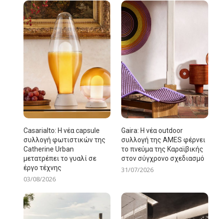
Casarialto: Η νέα capsule
Gaira: Η νέα outdoor
συλλογή φωτιστικών της
συλλογή της AMES φέρνει
Catherine Urban
το πνεύμα της Καραϊβικής
μετατρέπει το γυαλί σε
στον σύγχρονο σχεδιασμό
έργο τέχνης
31/07/2026
03/08/2026