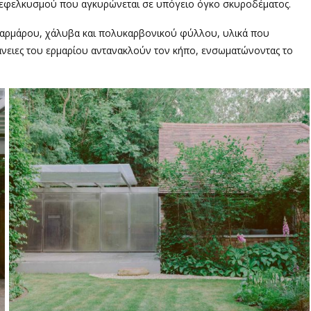
 εφελκυσμού που αγκυρώνεται σε υπόγειο όγκο σκυροδέματος.
μαρμάρου, χάλυβα και πολυκαρβονικού φύλλου, υλικά που
άνειες του ερμαρίου αντανακλούν τον κήπο, ενσωματώνοντας το