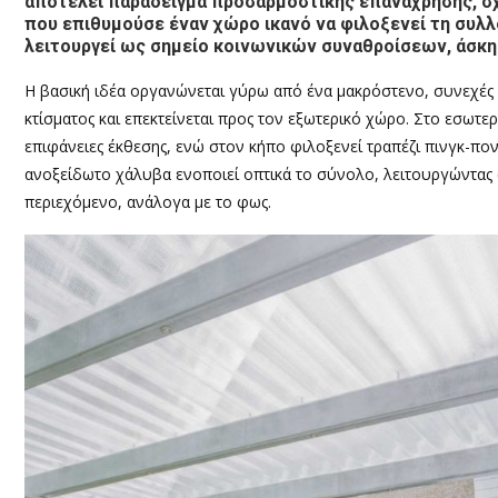
αποτελεί παράδειγμα προσαρμοστικής επανάχρησης, σχ
που επιθυμούσε έναν χώρο ικανό να φιλοξενεί τη συλλογ
λειτουργεί ως σημείο κοινωνικών συναθροίσεων, άσκησ
Η βασική ιδέα οργανώνεται γύρω από ένα μακρόστενο, συνεχές 
κτίσματος και επεκτείνεται προς τον εξωτερικό χώρο. Στο εσωτ
επιφάνειες έκθεσης, ενώ στον κήπο φιλοξενεί τραπέζι πινγκ-πο
ανοξείδωτο χάλυβα ενοποιεί οπτικά το σύνολο, λειτουργώντας 
περιεχόμενο, ανάλογα με το φως.