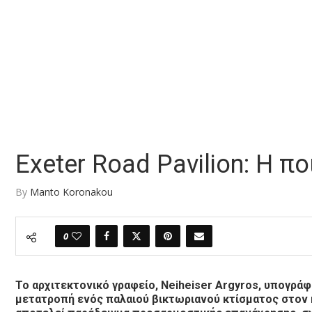
Exeter Road Pavilion: Η π
By
Manto Koronakou
0
Το αρχιτεκτονικό γραφείο, Neiheiser Argyros, υπογράφε
μετατροπή ενός παλαιού βικτωριανού κτίσματος στον κ