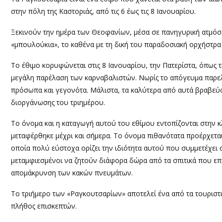
στην πόλη της Καστοριάς, από τις 6 έως τις 8 Ιανουαρίου.
Ξεκινούν την ημέρα των Θεοφανίων, μέσα σε πανηγυρική ατμόσφα
«μπουλούκια», το καθένα με τη δική του παραδοσιακή ορχήστρα 
Το έθιμο κορυφώνεται στις 8 Ιανουαρίου, την Πατερίστα, όπως τη
μεγάλη παρέλαση των καρναβαλιστών. Νωρίς το απόγευμα παρε
πρόσωπα και γεγονότα. Μάλιστα, τα καλύτερα από αυτά βραβεύο
διοργάνωσης του τριημέρου.
Το όνομα και η καταγωγή αυτού του εθίμου εντοπίζονται στην κ
μεταφέρθηκε μέχρι και σήμερα. Το όνομα πιθανότατα προέρχεται α
οποία πολύ εύστοχα ορίζει την ιδιότητα αυτού που συμμετέχει 
μεταμφιεσμένοι να ζητούν διάφορα δώρα από τα σπιτικά που επ
απομάκρυνση των κακών πνευμάτων.
Το τριήμερο των «Ραγκουτσαρίων» αποτελεί ένα από τα τουριστ
πλήθος επισκεπτών.