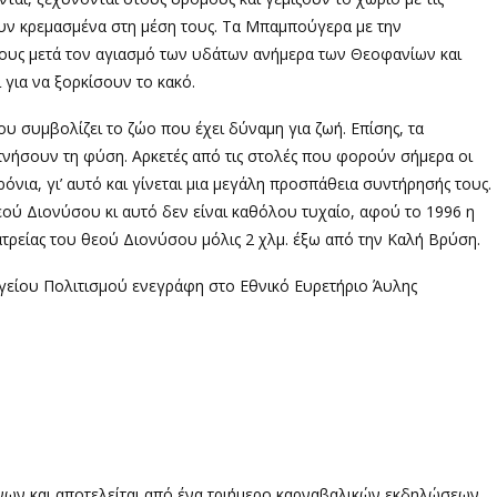
υν κρεμασμένα στη μέση τους. Τα Μπαμπούγερα με την
μους μετά τον αγιασμό των υδάτων ανήμερα των Θεοφανίων και
 για να ξορκίσουν το κακό.
υ συμβολίζει το ζώο που έχει δύναμη για ζωή. Επίσης, τα
υπνήσουν τη φύση.
A
ρκετές από τις στολές που φορούν σήμερα οι
όνια, γι’ αυτό και γίνεται μια μεγάλη προσπάθεια συντήρησής τους.
θεού Διονύσου κι αυτό δεν είναι καθόλου τυχαίο, αφού το 1996 η
τρείας του θεού Διονύσου μόλις 2 χλμ. έξω από την Καλή Βρύση.
γείου Πολιτισμού ενεγράφη στο Εθνικό Ευρετήριο Άυλης
ώνων και αποτελείται από ένα τριήμερο καρναβαλικών εκδηλώσεων