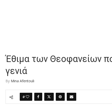
Έθιμα των Θεοφανείων πο
γενιά
By
Mina Afentouli
0