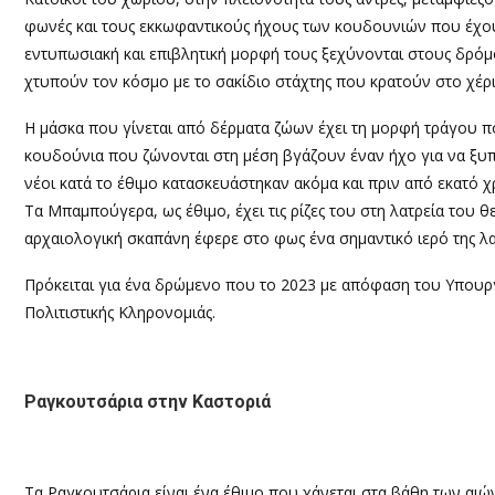
φωνές και τους εκκωφαντικούς ήχους των κουδουνιών που έχο
εντυπωσιακή και επιβλητική μορφή τους ξεχύνονται στους δρό
χτυπούν τον κόσμο με το σακίδιο στάχτης που κρατούν στο χέρι
Η μάσκα που γίνεται από δέρματα ζώων έχει τη μορφή τράγου πο
κουδούνια που ζώνονται στη μέση βγάζουν έναν ήχο για να ξ
νέοι κατά το έθιμο κατασκευάστηκαν ακόμα και πριν από εκατό χρ
Τα Μπαμπούγερα, ως έθιμο, έχει τις ρίζες του στη λατρεία του 
αρχαιολογική σκαπάνη έφερε στο φως ένα σημαντικό ιερό της λα
Πρόκειται για ένα δρώμενο που το 2023 με απόφαση του Υπουρ
Πολιτιστικής Κληρονομιάς.
Ραγκουτσάρια στην Καστοριά
Τα Ραγκουτσάρια είναι ένα έθιμο που χάνεται στα βάθη των αι