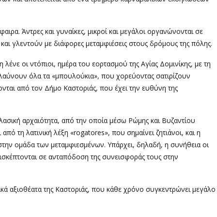
ιρα. Άντρες και γυναίκες, μικροί και μεγάλοι οργανώνονται σε
και γλεντούν με διάφορες μεταμφιέσεις στους δρόμους της πόλης.
 λένε οι ντόπιοι, ημέρα του εορτασμού της Αγίας Δομινίκης, με τη
λαύνουν όλα τα «μπουλούκια», που χορεύοντας σατιρίζουν
νται από τον Δήμο Καστοριάς, που έχει την ευθύνη της
λασική αρχαιότητα, από την οποία μέσω Ρώμης και Βυζαντίου
πό τη λατινική λέξη «rogatores», που σημαίνει ζητιάνοι, και η
στην ομάδα των μεταμφιεσμένων. Υπάρχει, δηλαδή, η συνήθεια οι
ισκέπτονται σε ανταπόδοση της συνεισφοράς τους στην
ικά αξιοθέατα της Καστοριάς, που κάθε χρόνο συγκεντρώνει μεγάλο