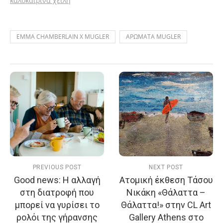
καλοκαιρινά χείλη
EMMA CHAMBERLAIN X MUGLER
ΑΡΩΜΑΤΑ MUGLER
PREVIOUS POST
NEXT POST
Good news: Η αλλαγή
Ατομική έκθεση Τάσου
στη διατροφή που
Νικάκη «Θάλαττα –
μπορεί να γυρίσει το
Θάλαττα!» στην CL Art
ρολόι της γήρανσης
Gallery Athens στο