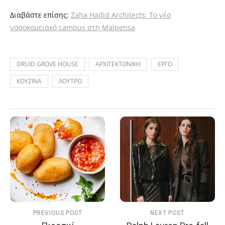
Διαβάστε επίσης:
Zaha Hadid Architects: Το νέο
νοσοκομειακό campus στη Malpensa
DRUID GROVE HOUSE
ΑΡΧΙΤΕΚΤΟΝΙΚΗ
ΕΡΓΟ
ΚΟΥΖΙΝΑ
ΛΟΥΤΡΟ
PREVIOUS POST
NEXT POST