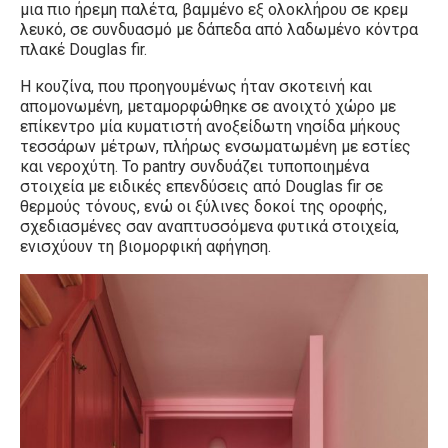
μια πιο ήρεμη παλέτα, βαμμένο εξ ολοκλήρου σε κρεμ
λευκό, σε συνδυασμό με δάπεδα από λαδωμένο κόντρα
πλακέ Douglas fir.
Η κουζίνα, που προηγουμένως ήταν σκοτεινή και
απομονωμένη, μεταμορφώθηκε σε ανοιχτό χώρο με
επίκεντρο μία κυματιστή ανοξείδωτη νησίδα μήκους
τεσσάρων μέτρων, πλήρως ενσωματωμένη με εστίες
και νεροχύτη. Το pantry συνδυάζει τυποποιημένα
στοιχεία με ειδικές επενδύσεις από Douglas fir σε
θερμούς τόνους, ενώ οι ξύλινες δοκοί της οροφής,
σχεδιασμένες σαν αναπτυσσόμενα φυτικά στοιχεία,
ενισχύουν τη βιομορφική αφήγηση.