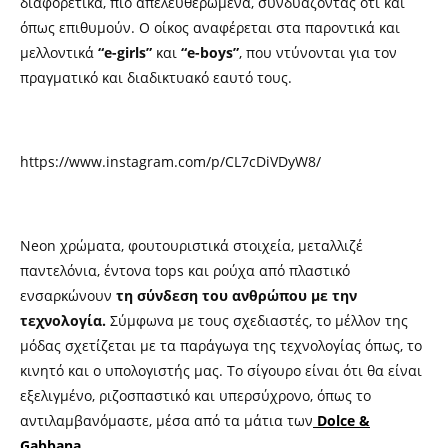
διαφορετικά, πιο απελευθερωμένα, συνδυάζοντας ότι και
όπως επιθυμούν. Ο οίκος αναφέρεται στα παροντικά και
μελλοντικά
“e-girls”
και
“e-boys”
, που ντύνονται για τον
πραγματικό και διαδικτυακό εαυτό τους.
https://www.instagram.com/p/CL7cDiVDyW8/
Neon χρώματα, φουτουριστικά στοιχεία, μεταλλιζέ
παντελόνια, έντονα tops και ρούχα από πλαστικό
ενσαρκώνουν
τη σύνδεση του ανθρώπου με την
τεχνολογία.
Σύμφωνα με τους σχεδιαστές, το μέλλον της
μόδας σχετίζεται με τα παράγωγα της τεχνολογίας όπως, το
κινητό και ο υπολογιστής μας. Το σίγουρο είναι ότι θα είναι
εξελιγμένο, ριζοσπαστικό και υπερσύχρονο, όπως το
αντιλαμβανόμαστε, μέσα από τα μάτια των
Dolce &
Gabbana
.