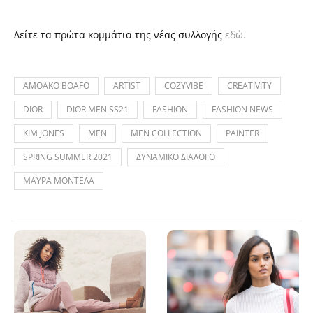
Δείτε τα πρώτα κομμάτια της νέας συλλογής
εδώ.
AMOAKO BOAFO
ARTIST
COZYVIBE
CREATIVITY
DIOR
DIOR MEN SS21
FASHION
FASHION NEWS
KIM JONES
MEN
MEN COLLECTION
PAINTER
SPRING SUMMER 2021
ΔΥΝΑΜΙΚΟ ΔΙΑΛΟΓΟ
ΜΑΥΡΑ ΜΟΝΤΕΛΑ