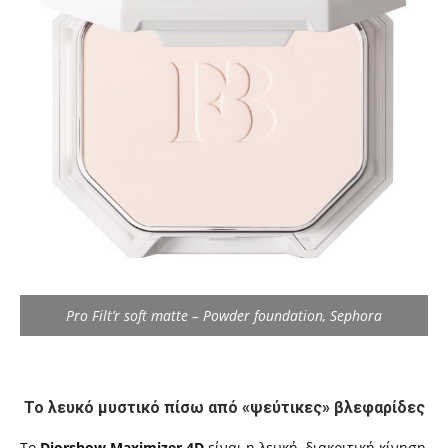
Pro Filt’r soft matte – Powder foundation, Sephora
Το λευκό μυστικό πίσω από «ψεύτικες» βλεφαρίδες
Το
Diorshow Maximizer 4D
είναι η λευκή, διακριτική κίνηση