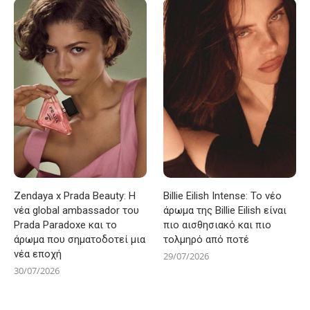
Zendaya x Prada Beauty: Η
Billie Eilish Intense: Το νέο
νέα global ambassador του
άρωμα της Billie Eilish είναι
Prada Paradoxe και το
πιο αισθησιακό και πιο
άρωμα που σηματοδοτεί μια
τολμηρό από ποτέ
νέα εποχή
29/07/2026
30/07/2026