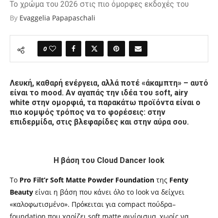
Το χρώμα του 2026 στις πιο όμορφες εκδοχές του
By
Evaggelia Papapaschali
0
Λευκή, καθαρή ενέργεια, αλλά ποτέ «άκαμπτη» – αυτό
είναι το mood. Αν αγαπάς την ιδέα του soft, airy
white στην ομορφιά, τα παρακάτω προϊόντα είναι ο
πιο κομψός τρόπος να το φορέσεις: στην
επιδερμίδα, στις βλεφαρίδες και στην αύρα σου.
Η βάση του Cloud Dancer look
Το
Pro Filt’r Soft Matte Powder Foundation
της
Fenty
Beauty
είναι η βάση που κάνει όλο το look να δείχνει
«καλοφωτισμένο». Πρόκειται για compact πούδρα–
foundation που χαρίζει soft matte φινίρισμα, χωρίς να