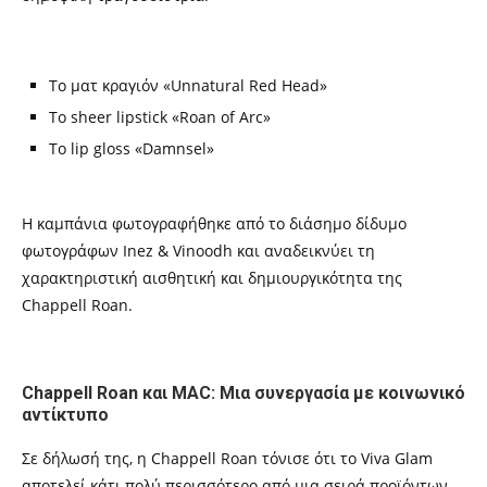
Το ματ κραγιόν «Unnatural Red Head»
Το sheer lipstick «Roan of Arc»
Το lip gloss «Damnsel»
Η καμπάνια φωτογραφήθηκε από το διάσημο δίδυμο
φωτογράφων Inez & Vinoodh και αναδεικνύει τη
χαρακτηριστική αισθητική και δημιουργικότητα της
Chappell Roan.
Chappell Roan και MAC: Μια συνεργασία με κοινωνικό
αντίκτυπο
Σε δήλωσή της, η Chappell Roan τόνισε ότι το Viva Glam
αποτελεί κάτι πολύ περισσότερο από μια σειρά προϊόντων