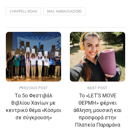
CHAPPELL ROAN
MAC AMBASSADORS
PREVIOUS POST
NEXT POST
Τo 5ο Φεστιβάλ
Το «LET’S MOVE
Βιβλίου Χανίων με
ΘΕΡΜΗ» φέρνει
κεντρικό θέμα «Κόσμοι
άθληση, μουσική και
σε σύγκρουση»
προσφορά στην
Πλατεία Παραμάνα