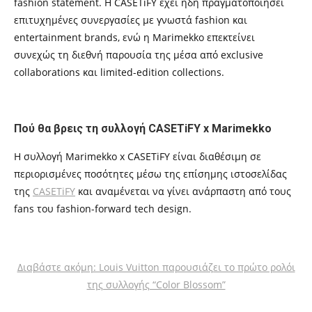
fashion statement. Η CASETiFY έχει ήδη πραγματοποιήσει
επιτυχημένες συνεργασίες με γνωστά fashion και
entertainment brands, ενώ η Marimekko επεκτείνει
συνεχώς τη διεθνή παρουσία της μέσα από exclusive
collaborations και limited-edition collections.
Πού θα βρεις τη συλλογή CASETiFY x Marimekko
Η συλλογή Marimekko x CASETiFY είναι διαθέσιμη σε
περιορισμένες ποσότητες μέσω της επίσημης ιστοσελίδας
της
CASETiFY
και αναμένεται να γίνει ανάρπαστη από τους
fans του fashion-forward tech design.
Διαβάστε ακόμη: Louis Vuitton παρουσιάζει το πρώτο ρολόι
της συλλογής “Color Blossom”