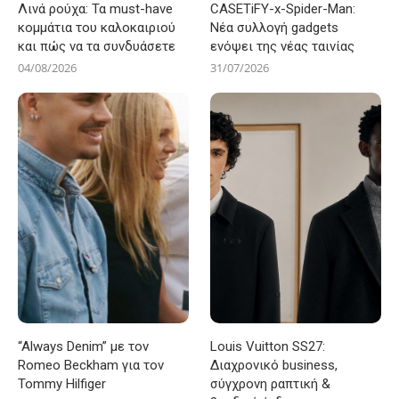
Λινά ρούχα: Τα must-have
CASETiFY-x-Spider-Man:
κομμάτια του καλοκαιριού
Νέα συλλογή gadgets
και πώς να τα συνδυάσετε
ενόψει της νέας ταινίας
04/08/2026
31/07/2026
“Always Denim” με τον
Louis Vuitton SS27:
Romeo Beckham για τον
Διαχρονικό business,
Tommy Hilfiger
σύγχρονη ραπτική &