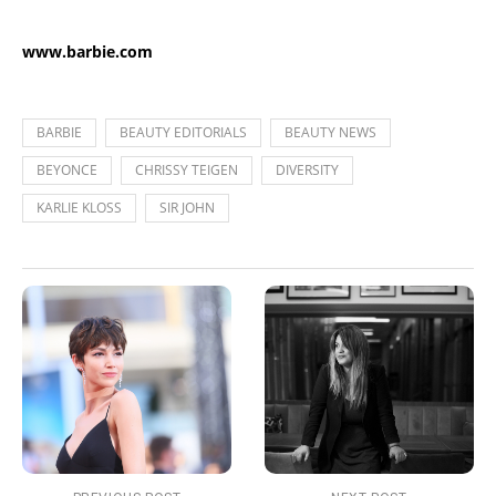
www.barbie.com
BARBIE
BEAUTY EDITORIALS
BEAUTY NEWS
BEYONCE
CHRISSY TEIGEN
DIVERSITY
KARLIE KLOSS
SIR JOHN