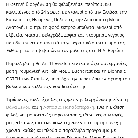
Η φετινή διοργάνωση θα φιλοξενήσει περίπου 350
καλλιτέχνες από 24 χώρες, με γκαλερί από την Ελλάδα, την
Ευρώπη, τις Ηνωμένες Πολιτείες, την Ασία και τη Μέση
Ανατολή. Για πρώτη φορά εκπροσωπούνται γκαλερί από
Ελβετία, Μαϊάμι, Βελιγράδι, Σόφια και Ντουμπάι, γεγονός
που διευρύνει σημαντικά το γεωγραφικό αποτύπωμα της
Έκθεσης και επιβεβαιώνει τον ρόλο της στη Ν.Α. Ευρώπη.
Παράλληλα, η 9η Art Thessaloniki εγκαινιάζει συνεργασίες
με τη Ρουμανική Art Fair MoBU Bucharest και τη Biennale
OSTEN των Σκοπίων, με στόχο την περαιτέρω ενίσχυση του
βαλκανικού καλλιτεχνικού δικτύου της.
Τιμώμενες καλλιτέχνιδες της φετινής διοργάνωσης είναι η
Βάνα Ξένου
και η
Ασπασία Παπαδοπεράκη
, ενώ η Έκθεση
φιλοξενεί μουσειακές παρουσιάσεις, ιδιωτικές συλλογές,
projects ανεξάρτητων καλλιτεχνών για τέταρτη συνεχή
χρονιά, καθώς και πλούσιο παράλληλο πρόγραμμα με
ξεναγήσεις από τον Ιστορικό Τέχνης Δρ. Μάνο Στεφανίδη,