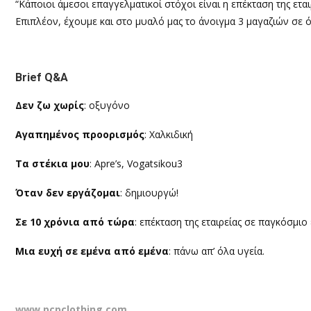
“Κάποιοι άμεσοι επαγγελματικοί στόχοι είναι η επέκταση της ετ
Επιπλέον, έχουμε και στο μυαλό μας το άνοιγμα 3 μαγαζιών σε ό
Brief Q&A
Δεν ζω χωρίς
: οξυγόνο
Αγαπημένος προορισμός
: Χαλκιδική
Τα στέκια μου
: Apre’s, Vogatsikou3
Όταν δεν εργάζομαι
: δημιουργώ!
Σε 10 χρόνια από τώρα
: επέκταση της εταιρείας σε παγκόσμιο
Μια ευχή σε εμένα από εμένα
: πάνω απ’ όλα υγεία.
www.pcpclothing.com