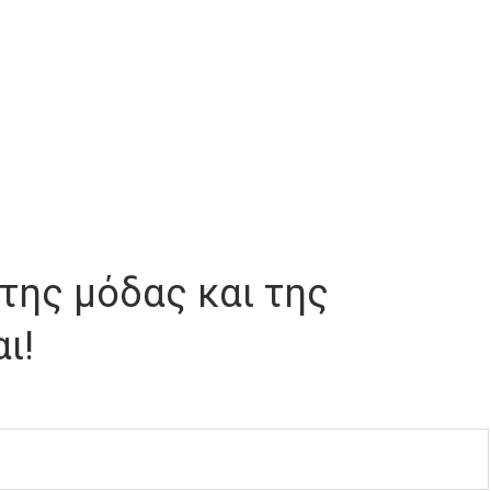
της μόδας και της
ι!