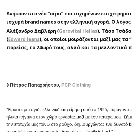
Ανήκουν στο νέο “αίμα” επιτυχημένων επιχειρημα
ισχυρά brand names στην ελληνική αγορά. Ο λόγος
Aλέξανδρο Δαβλέρη (
Gerovital Hellas
)
, Τάσο Τσάδ
(
Edward Jeans
), οι οποίοι μοιράζονται μαζί μας τ
πορείας, το 24ωρό τους, αλλά και τα μελλοντικά 
◊ Πέτρος Παπαχρήστου,
PCP Clothing
“Είμαστε μια υγιής ελληνική επιχείρηση από το 1955, παράγοντας
ηλικία πήγαινα στον χώρο εργασίας μαζί με τον πατέρα μου. Σήμ
την επιτυχία μας πάνω στο ρούχο, δημιουργώντας ένα δυνατό br
όπως λέει και η παροιμία: in time of test, family is best.”