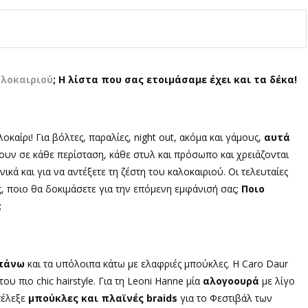
λοκαιριού
; Η λίστα που σας ετοιμάσαμε έχει και τα δέκα!
λοκαίρι! Για βόλτες, παραλίες,
night out,
ακόμα και γάμους,
αυτά
ζουν σε κάθε περίσταση, κάθε στυλ και πρόσωπο και χρειάζονται
ικά και για να αντέξετε τη ζέστη του καλοκαιριού. Οι τελευταίες
, ποιο θα δοκιμάσετε για την επόμενη εμφάνισή σας;
Ποιο
;
 πάνω
και τα υπόλοιπα κάτω με ελαφριές μπούκλες. Η
Caro Daur
του πιο
chic hairstyle.
Για τη
Leoni Hanne
μία
αλογοουρά
με λίγο
έλεξε
μπούκλες και πλαϊνές
braids
για το Φεστιβάλ των