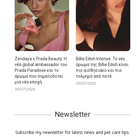
Zendaya x Prada Beauty: Η
Billie Eilish Intense: Το νέο
νέα global ambassador του
άρωμα της Billie Eilish είναι
Prada Paradoxe και το
πιο αισθησιακό και πιο
άρωμα που σηματοδοτεί
τολμηρό από ποτέ
μια νέα εποχή
29/07/2026
30/07/2026
Newsletter
Subscribe my newsletter for latest news and pet care tips.