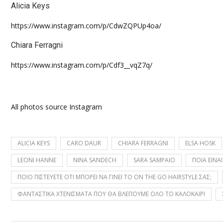
Alicia Keys
https://www.instagram.com/p/CdwZQPUp4oa/
Chiara Ferragni
https://www.instagram.com/p/Cdf3__vqZ7q/
All photos source Instagram
ALICIA KEYS
CARO DAUR
CHIARA FERRAGNI
ELSA HOSK
LEONI HANNE
NINA SANDECH
SARA SAMPAIO
ΠΟΙΑ ΕΙΝΑ
ΠΟΙΟ ΠΙΣΤΕΥΕΤΕ ΟΤΙ ΜΠΟΡΕΙ ΝΑ ΓΙΝΕΙ ΤΟ ON THE GO HAIRSTYLE ΣΑΣ;
ΦΑΝΤΑΣΤΙΚΑ ΧΤΕΝΙΣΜΑΤΑ ΠΟΥ ΘΑ ΒΛΕΠΟΥΜΕ ΟΛΟ ΤΟ ΚΑΛΟΚΑΙΡΙ