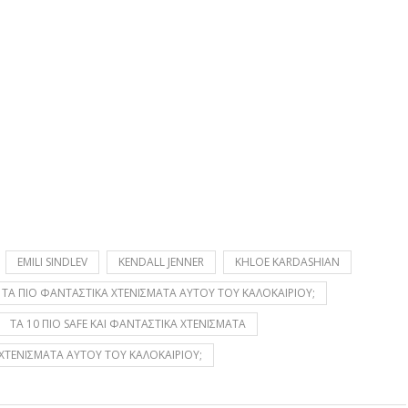
EMILI SINDLEV
KENDALL JENNER
KHLOE KARDASHIAN
Ι ΤΑ ΠΙΟ ΦΑΝΤΑΣΤΙΚΑ ΧΤΕΝΙΣΜΑΤΑ ΑΥΤΟΥ ΤΟΥ ΚΑΛΟΚΑΙΡΙΟΥ;
ΤΑ 10 ΠΙΟ SAFE ΚΑΙ ΦΑΝΤΑΣΤΙΚΑ ΧΤΕΝΙΣΜΑΤΑ
ΧΤΕΝΙΣΜΑΤΑ ΑΥΤΟΥ ΤΟΥ ΚΑΛΟΚΑΙΡΙΟΥ;