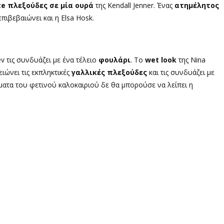
te
πλεξούδες σε μία ουρά
της Kendall Jenner. Ένας
ατημέλητος
πιβεβαιώνει και η Elsa Hosk.
lev
τις συνδυάζει με ένα τέλειο
φουλάρι
. Το
wet look
της
Nina
ιώνει τις εκπληκτικές
γαλλικές πλεξούδες
και τις συνδυάζει με
σματα του φετινού καλοκαιριού δε θα μπορούσε να λείπει η