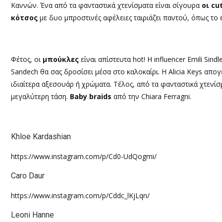
Καννών. Ένα από τα φανταστικά χτενίσματα είναι σίγουρα
οι
cu
κότσος
με δυο μπροστινές αφέλειες ταιριάζει παντού, όπως το ε
Φέτος, οι
μπούκλες
είναι απίστευτα
hot!
Η
influencer Emili Sind
Sandech
θα σας δροσίσει μέσα στο καλοκαίρι. Η
Alicia Keys
απογε
ιδιαίτερα αξεσουάρ ή χρώματα. Τέλος, από τα φανταστικά χτενί
μεγαλύτερη τάση.
Baby braids
από την
Chiara Ferragni.
Khloe Kardashian
https://www.instagram.com/p/Cd0-UdQogmi/
Caro Daur
https://www.instagram.com/p/Cddc_lKjLqn/
Leoni Hanne