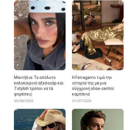
Μαντήλια: Το απόλυτο
Η Ferragamo τιμά την
καλοκαιρινό αξεσουάρ και
ιστορία της με μια
7 stylish τρόποι να τα
σύγχρονη shoe-centric
φορέσεις
καμπάνια
03/08/2026
31/07/2026