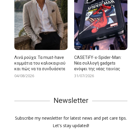
Λινά ρούχα: Τα must-have
CASETiFY-x-Spider-Man:
κομμάτια του καλοκαιριού
Νέα συλλογή gadgets
και πώς να τα συνδυάσετε
ενόψει της νέας ταινίας
04/08/2026
31/07/2026
Newsletter
Subscribe my newsletter for latest news and pet care tips.
Let's stay updated!