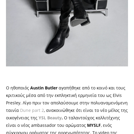
Ο ηθοποιός
Austin Butler
αγαπήθηκε από το κοινό και τους
κριτικούς μέσα από την εκπληκτική ερμηνεία του ως Elvis
Presley. Λίγο πριν τον απολαύσουμε στην πολυαναμενόμενη
ταινία
Dune part 2
, ανακοινώθηκε ότι είναι το νέο μέλος της
οικογένειας της
YSL Beauty
.
Ο ταλαντούχος καλλιτέχνης
είναι ο νέος ambassador του αρώματος
MYSLF
, ενός
σύγχρονου οράματος της αρρενωπότητας. Το video της