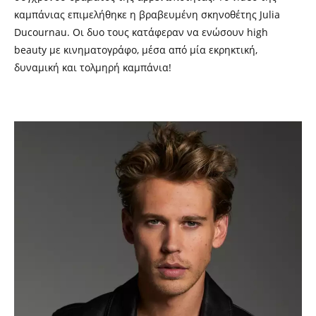
καμπάνιας επιμελήθηκε η βραβευμένη σκηνοθέτης Julia
Ducournau. Οι δυο τους κατάφεραν να ενώσουν high
beauty με κινηματογράφο, μέσα από μία εκρηκτική,
δυναμική και τολμηρή καμπάνια!