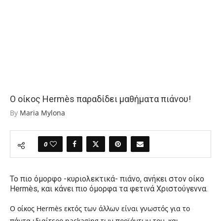
Ο οίκος Hermès παραδίδει μαθήματα πιάνου!
By
Maria Mylona
0
Το πιο όμορφο -κυριολεκτικά- πιάνο, ανήκει στον οίκο
Hermès, και κάνει πιο όμορφα τα φετινά Χριστούγεννα.
Ο οίκος Hermès εκτός των άλλων είναι γνωστός για το
πάντα ιδιαίτερο packaging των προϊόντων του, και