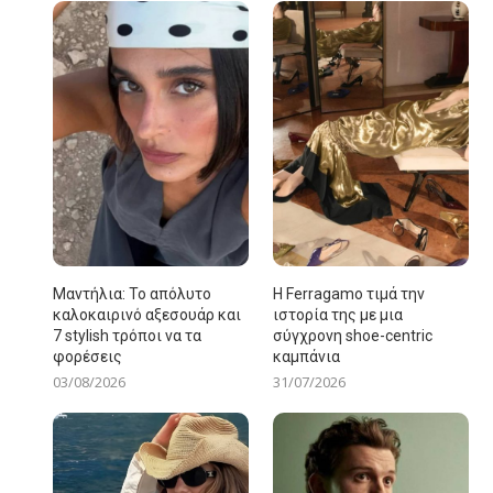
Μαντήλια: Το απόλυτο
Η Ferragamo τιμά την
καλοκαιρινό αξεσουάρ και
ιστορία της με μια
7 stylish τρόποι να τα
σύγχρονη shoe-centric
φορέσεις
καμπάνια
03/08/2026
31/07/2026