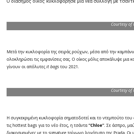
Ο διάσημος οίκος κυκλοφόρησε μια νέα συλλογή με τσάντε
Courtesy of
Μετά την κυκλοφορία της σειράς ρούχων, μέσα από την καμπάνι
ολοκληρώσει τις εμφανίσεις σας. Ο οίκος μόλις αποκάλυψε μια κα
γίνουν οι απόλυτες
it bags
του 2021.
Courtesy of
Η συγκεκριμένη κυκλοφορία σηματοδοτεί και το ντεμπούτο του
τις hottest bags για το νέο έτος, η τσάντα
“Chloe”
. Σε άσπρο, μα
διακοσμημένες με το signature τρίγωνο λογότυπο της Prada. Οι 