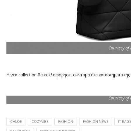
Courtesy of
Η νέα collection θα κυκλοφορήσει σύντομα στα καταστήματα της
Courtesy of
CHLOE
COZYVIBE
FASHION
FASHION NEWS
IT BAGS