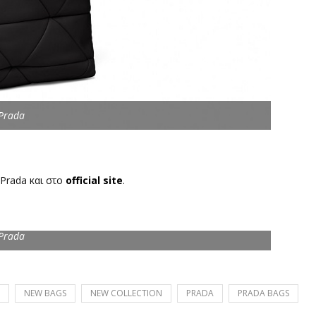
 Prada
 Prada και στο
official site
.
 Prada
NEW BAGS
NEW COLLECTION
PRADA
PRADA BAGS