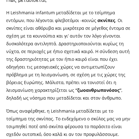
Πώς μεταδίδεται;
Η Leishmania infantum μεταδίδεται με το τσίμπημα
εντόμων, που λέγονται φλεβοτόμοι -κοινώς
σκνίπες
. Οι
σκνίπες είναι αθόρυβα και μικρότερα σε μέγεθος έντομα σε
σχέση με τα κουνούπια και γι’ αυτόν τον λόγο γίνονται
δυσκολότερα αντιληπτά. Δραστηριοποιούνται κυρίως τη
νύχτα, σε περιοχές με ήπιο σχετικά καιρό. Η σύνδεση αυτή
της δραστηριότητας με τον ήπιο καιρό είναι που έχει
οδηγήσει τις μεσογειακές χώρες να αντιμετωπίζουν
πρόβλημα με τη λεισμανίωση, σε σχέση με τις χώρες της
βόρειας Ευρώπης.
Μάλιστα, π
ρέπει να τονιστεί ότι η
λεισμανίωση χαρακτηρίζεται ως
“ζωοανθρωπονόσος”
,
δηλαδή ως νόσημα που μεταδίδεται και στον άνθρωπο.
Όπως αναφέρθηκε, η Leishmania μεταδίδεται με το
τσίμπημα της σκνίπας. Το ενδεχόμενο ο σκύλος μας να μην
τσιμπηθεί ποτέ από σκνίπα φέρουσα το παράσιτο είναι
σχεδόν ουτοπικό, όσο καλά κι αν τον προφυλάσσουμε.