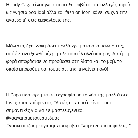
Η Lady Gaga είναι γνωστό ότι δε φοβάται τις αλλαγές, αφού
ως γνήσιο pop idol αλλά και fashion icon, κάνει συχνά την
ανατροπή στις εμφανίσεις της.
Μάλιστα, έχει δοκιμάσει πολλά χρώματα στα μαλλιά της,
από έντονο ξανθό μέχρι μπλε παστέλ αλλά και ροζ. Αυτή τη
φορά αποφάσισε να προσθέσει στη λίστα και το μοβ, το
οποίο μπορούμε να πούμε ότι της πηγαίνει πολύ!
Η Gaga πόσταρε μια φωτογραφία με τα νέα της μαλλιά στο
Instagram, γράφοντας: “Aυτές οι γιορτές είναι τόσο
σημαντικές για να #είμαστεευγενικοί
#νααγαπάμετονεαυτόμας
#νασκορπίζουμεαγάπηόχιμικρόβια #ναμείνουμεασφαλείς. “