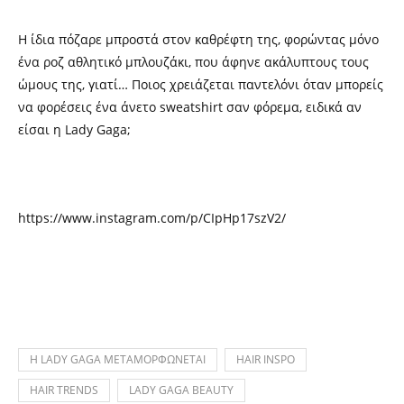
Η ίδια πόζαρε μπροστά στον καθρέφτη της, φορώντας μόνο
ένα ροζ αθλητικό μπλουζάκι, που άφηνε ακάλυπτους τους
ώμους της, γιατί… Ποιος χρειάζεται παντελόνι όταν μπορείς
να φορέσεις ένα άνετο sweatshirt σαν φόρεμα, ειδικά αν
είσαι η Lady Gaga;
https://www.instagram.com/p/CIpHp17szV2/
H LADY GAGA ΜΕΤΑΜΟΡΦΩΝΕΤΑΙ
HAIR INSPO
HAIR TRENDS
LADY GAGA BEAUTY