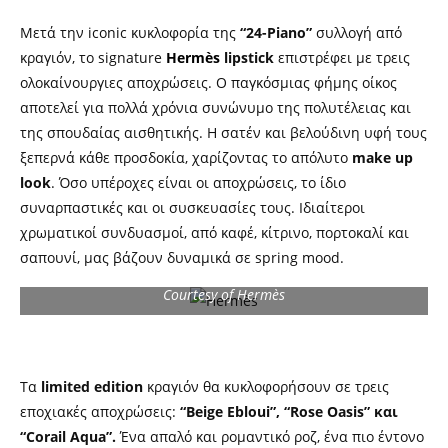
Μετά την iconic κυκλοφορία της
“24-Piano”
συλλογή από
κραγιόν, το signature
Hermès
lipstick
επιστρέφει με τρεις
ολοκαίνουργιες αποχρώσεις. Ο παγκόσμιας φήμης οίκος
αποτελεί για πολλά χρόνια συνώνυμο της πολυτέλειας και
της σπουδαίας αισθητικής. Η σατέν και βελούδινη υφή τους
ξεπερνά κάθε προσδοκία, χαρίζοντας το απόλυτο
make up
look
. Όσο υπέροχες είναι οι αποχρώσεις, το ίδιο
συναρπαστικές και οι συσκευασίες τους. Ιδιαίτεροι
χρωματικοί συνδυασμοί, από καφέ, κίτρινο, πορτοκαλί και
σαπουνί, μας βάζουν δυναμικά σε spring mood.
Courtesy of Hermès
Τα
limited edition
κραγιόν θα κυκλοφορήσουν σε τρεις
εποχιακές αποχρώσεις:
“Beige Ebloui”, “Rose Oasis” και
“Corail Aqua”.
Ένα απαλό και ρομαντικό ροζ, ένα πιο έντονο