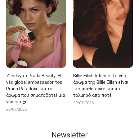
Zendaya x Prada Beauty: Η
Billie Eilish Intense: Το νέο
νέα global ambassador του
άρωμα της Billie Eilish είναι
Prada Paradoxe και το
πιο αισθησιακό και πιο
άρωμα που σηματοδοτεί μια
τολμηρό από ποτέ
νέα εποχή
29/07/2026
30/07/2026
Newsletter