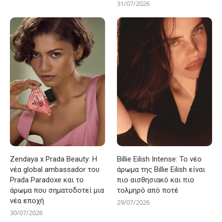
31/07/2026
Zendaya x Prada Beauty: Η
Billie Eilish Intense: Το νέο
νέα global ambassador του
άρωμα της Billie Eilish είναι
Prada Paradoxe και το
πιο αισθησιακό και πιο
άρωμα που σηματοδοτεί μια
τολμηρό από ποτέ
νέα εποχή
29/07/2026
30/07/2026