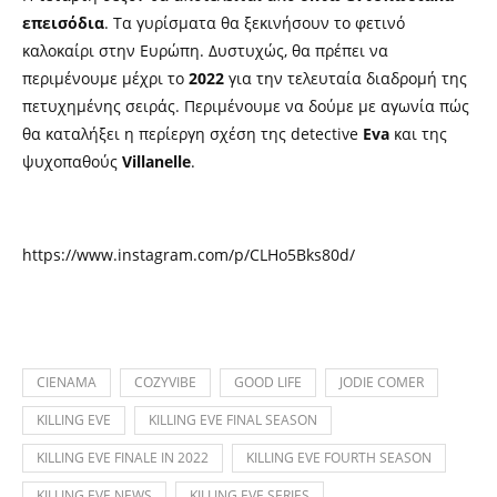
επεισόδια
. Τα γυρίσματα θα ξεκινήσουν το φετινό
καλοκαίρι στην Ευρώπη. Δυστυχώς, θα πρέπει να
περιμένουμε μέχρι το
2022
για την τελευταία διαδρομή της
πετυχημένης σειράς. Περιμένουμε να δούμε με αγωνία πώς
θα καταλήξει η περίεργη σχέση της detective
Eva
και της
ψυχοπαθούς
Villanelle
.
https://www.instagram.com/p/CLHo5Bks80d/
CIENAMA
COZYVIBE
GOOD LIFE
JODIE COMER
KILLING EVE
KILLING EVE FINAL SEASON
KILLING EVE FINALE IN 2022
KILLING EVE FOURTH SEASON
KILLING EVE NEWS
KILLING EVE SERIES