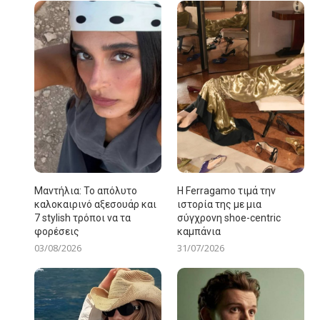
Μαντήλια: Το απόλυτο
Η Ferragamo τιμά την
καλοκαιρινό αξεσουάρ και
ιστορία της με μια
7 stylish τρόποι να τα
σύγχρονη shoe-centric
φορέσεις
καμπάνια
03/08/2026
31/07/2026