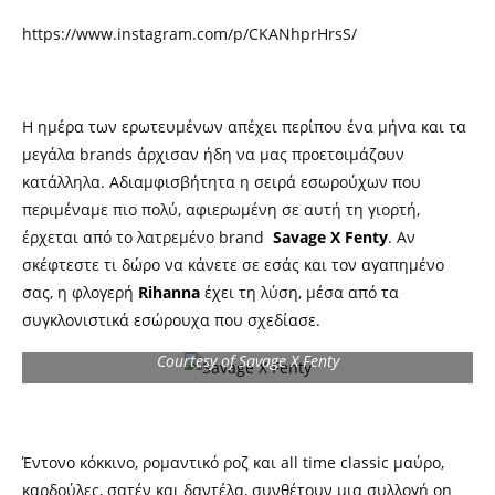
https://www.instagram.com/p/CKANhprHrsS/
Η ημέρα των ερωτευμένων απέχει περίπου ένα μήνα και τα
μεγάλα brands άρχισαν ήδη να μας προετοιμάζουν
κατάλληλα. Αδιαμφισβήτητα η σειρά εσωρούχων που
περιμέναμε πιο πολύ, αφιερωμένη σε αυτή τη γιορτή,
έρχεται από το λατρεμένο brand
Savage X
Fenty
. Αν
σκέφτεστε τι δώρο να κάνετε σε εσάς και τον αγαπημένο
σας, η φλογερή
Rihanna
έχει τη λύση, μέσα από τα
συγκλονιστικά εσώρουχα που σχεδίασε.
Courtesy of Savage X Fenty
Έντονο κόκκινο, ρομαντικό ροζ και all time classic μαύρο,
καρδούλες, σατέν και δαντέλα, συνθέτουν μια συλλογή on