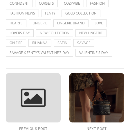
CONFIDENT
CORSETS
COZYVIBE
FASHION
FASHION NEWS
FENTY
GOLD COLLECTION
HEARTS
LINGERIE
LINGERIE BRAND
LOVE
LOVERS DAY
NEW COLLECTION
NEW LINGERIE
ON FIRE
RIHANNA
SATIN
SAVAGE
SAVAGE X FENTY’S VALENTINE’S DAY
VALENTINE'S DAY
PREVIOUS POST
NEXT POST