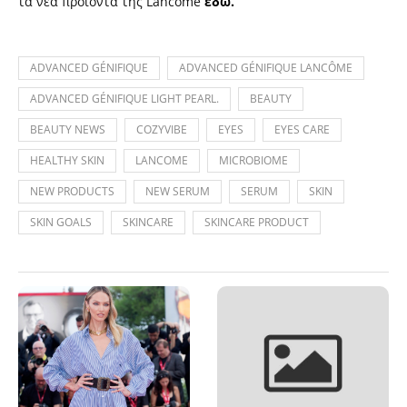
τα νέα προϊόντα της Lancôme
εδώ.
ADVANCED GÉNIFIQUE
ADVANCED GÉNIFIQUE LANCÔME
ADVANCED GÉNIFIQUE LIGHT PEARL.
BEAUTY
BEAUTY NEWS
COZYVIBE
EYES
EYES CARE
HEALTHY SKIN
LANCOME
MICROBIOME
NEW PRODUCTS
NEW SERUM
SERUM
SKIN
SKIN GOALS
SKINCARE
SKINCARE PRODUCT